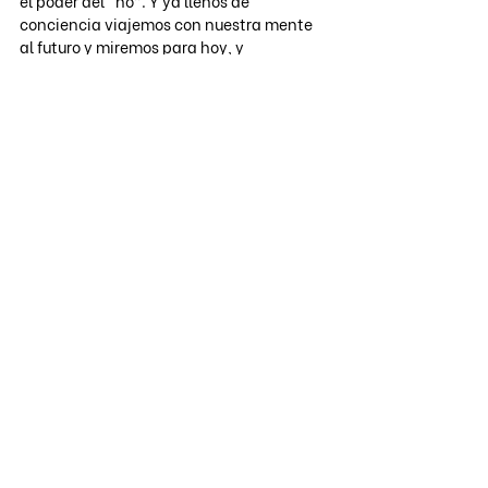
el poder del “no”. Y ya llenos de 
conciencia viajemos con nuestra mente 
al futuro y miremos para hoy, y 
observemos que es lo que estamos 
haciendo ahora mismo. Nosotros 
podemos cambiar la historia.
Comentarios
Escribir un comentario...