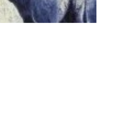
El exterminio
moderno
Muchas veces se compara el exterminio
que sufrieron los judios con el que
sufren hoy en dia los animales. Antes de