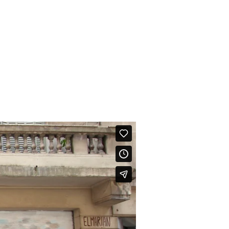
MENÚ
ogin