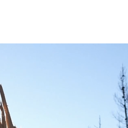
MENÚ
ogin