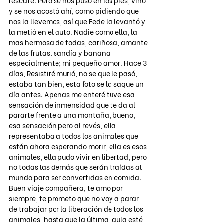
rescate. Pero se nos puso en los pies, vino 
y se nos acostó ahí, como pidiendo que 
nos la llevemos, así que Fede la levantó y 
la metió en el auto. Nadie como ella, la 
mas hermosa de todas, cariñosa, amante 
de las frutas, sandía y banana 
especialmente; mi pequeño amor. Hace 3 
días, Resistiré murió, no se que le pasó, 
estaba tan bien, esta foto se la saque un 
día antes. Apenas me enteré tuve esa 
sensación de inmensidad que te da al 
pararte frente a una montaña, bueno, 
esa sensación pero al revés, ella 
representaba a todos los animales que 
están ahora esperando morir, ella es esos 
animales, ella pudo vivir en libertad, pero 
no todas las demás que serán traídas al 
mundo para ser convertidas en comida. 
Buen viaje compañera, te amo por 
siempre, te prometo que no voy a parar 
de trabajar por la liberación de todos los 
animales, hasta que la última jaula esté 