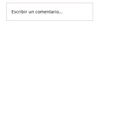
Escribir un comentario...
©2024 Voicot - Por la liberación animal