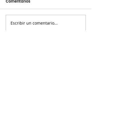
Comentarios
Escribir un comentario...
©2024 Voicot - Por la liberación animal