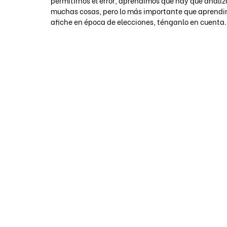
permitirnos el error, aprendimos qué hay que analiza
muchas cosas, pero lo más importante que aprendimo
afiche en época de elecciones, ténganlo en cuenta.