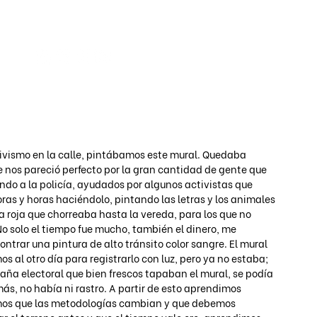
Iniciar s
vismo en la calle, pintábamos este mural. Quedaba 
e nos pareció perfecto por la gran cantidad de gente que 
ndo a la policía, ayudados por algunos activistas que 
ras y horas haciéndolo, pintando las letras y los animales 
roja que chorreaba hasta la vereda, para los que no 
 solo el tiempo fue mucho, también el dinero, me 
ntrar una pintura de alto tránsito color sangre. El mural 
l otro día para registrarlo con luz, pero ya no estaba; 
aña electoral que bien frescos tapaban el mural, se podía 
más, no había ni rastro. A partir de esto aprendimos 
mos que las metodologías cambian y que debemos 