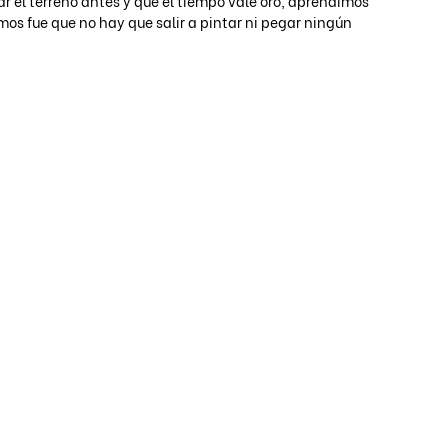
r el terreno antes y que el tiempo vale oro, aprendimos 
s fue que no hay que salir a pintar ni pegar ningún 