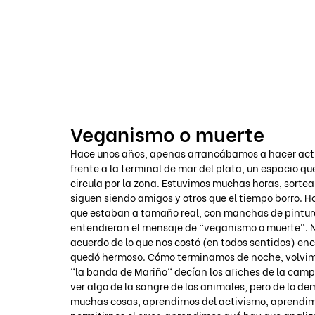
VOICOT.COM
Veganismo o muerte
Hace unos años, apenas arrancábamos a hacer acti
frente a la terminal de mar del plata, un espacio qu
circula por la zona. Estuvimos muchas horas, sortea
siguen siendo amigos y otros que el tiempo borro. Ho
que estaban a tamaño real, con manchas de pintura 
entendieran el mensaje de "veganismo o muerte". No
acuerdo de lo que nos costó (en todos sentidos) enco
quedó hermoso. Cómo terminamos de noche, volvimos a
"la banda de Mariño" decían los afiches de la camp
ver algo de la sangre de los animales, pero de lo de
muchas cosas, aprendimos del activismo, aprendi