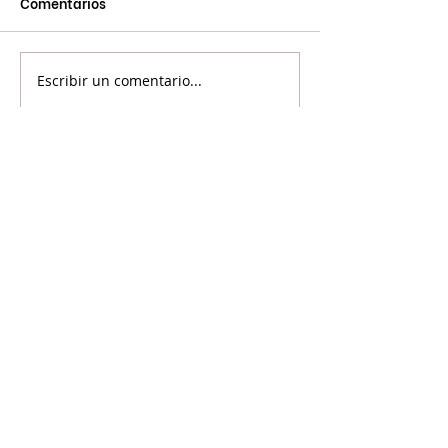
Comentarios
Escribir un comentario...
©2024 Voicot - Por la liberación animal