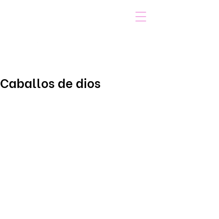
VOICOT.COM
Iniciar sesión
Caballos de dios