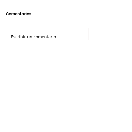
Comentarios
Escribir un comentario...
©2024 Voicot - Por la liberación animal