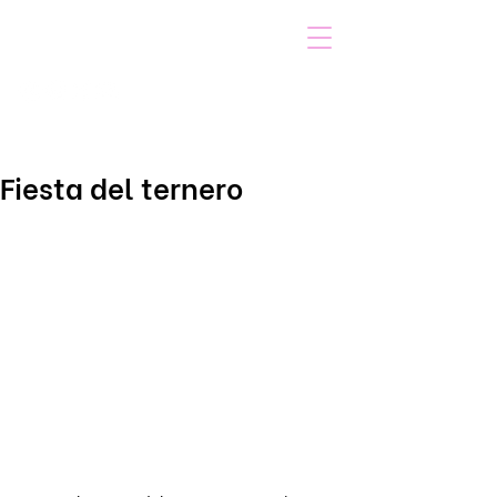
VOICOT.COM
Iniciar sesión
Fiesta del ternero