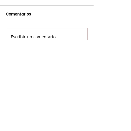
Comentarios
Escribir un comentario...
©2024 Voicot - Por la liberación animal