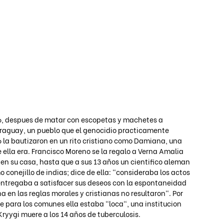
Iniciar s
96, despues de matar con escopetas y machetes a 
araguay, un pueblo que el genocidio practicamente 
 6 la bautizaron en un rito cristiano como Damiana, una 
e ella era. Francisco Moreno se la regalo a Verna Amalia 
 en su casa, hasta que a sus 13 años un cientifico aleman 
onejillo de indias; dice de ella: "consideraba los actos 
entregaba a satisfacer sus deseos con la espontaneidad 
 en las reglas morales y cristianas no resultaron". Por 
e para los comunes ella estaba "loca", una institucion 
 Kryygi muere a los 14 años de tuberculosis.