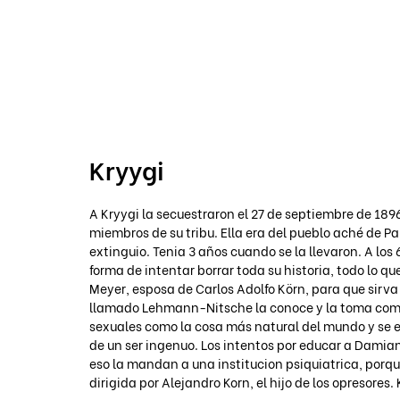
VOICOT.COM
Kryygi
A Kryygi la secuestraron el 27 de septiembre de 18
miembros de su tribu. Ella era del pueblo aché de P
extinguio. Tenia 3 años cuando se la llevaron. A los
forma de intentar borrar toda su historia, todo lo qu
Meyer, esposa de Carlos Adolfo Körn, para que sirva
llamado Lehmann-Nitsche la conoce y la toma como c
sexuales como la cosa más natural del mundo y se 
de un ser ingenuo. Los intentos por educar a Damiana
eso la mandan a una institucion psiquiatrica, porqu
dirigida por Alejandro Korn, el hijo de los opresores.