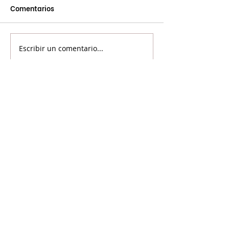
Comentarios
Escribir un comentario...
©2024 Voicot - Por la liberación animal