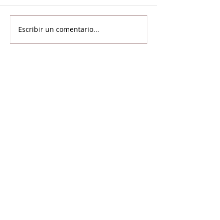
Escribir un comentario...
©2024 Voicot - Por la liberación animal