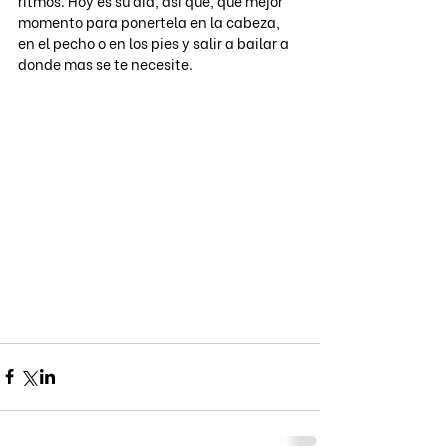
ritmos. Hoy es su dia, asi que, que mejor 
momento para ponertela en la cabeza, 
en el pecho o en los pies y salir a bailar a 
donde mas se te necesite. 