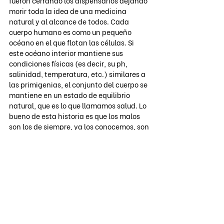
fueron cerrando los dispensarios dejando 
morir toda la idea de una medicina 
natural y al alcance de todos. Cada 
cuerpo humano es como un pequeño 
océano en el que flotan las células. Si 
este océano interior mantiene sus 
condiciones físicas (es decir, su ph, 
salinidad, temperatura, etc.) similares a 
las primigenias, el conjunto del cuerpo se 
mantiene en un estado de equilibrio 
natural, que es lo que llamamos salud. Lo 
bueno de esta historia es que los malos 
son los de siempre, ya los conocemos, son 
los que se enriquecen a partir de las 
enfermedades, a partir de mantenernos 
consumiendo sus medicamentos que no 
son ni siquiera una copia barata de la 
medicina natural, son el veneno que nos 
tapona las ideas y nos lleva, enfermos, 
lentamente hacia la muerte.