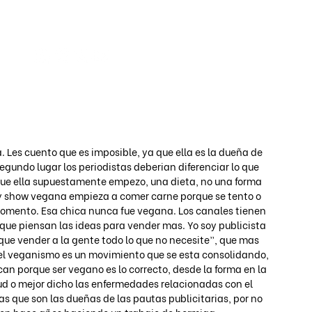
Iniciar s
. Les cuento que es imposible, ya que ella es la dueña de 
segundo lugar los periodistas deberian diferenciar lo que 
que ella supuestamente empezo, una dieta, no una forma 
ity show vegana empieza a comer carne porque se tento o 
 momento. Esa chica nunca fue vegana. Los canales tienen 
que piensan las ideas para vender mas. Yo soy publicista 
 que vender a la gente todo lo que no necesite”, que mas 
 el veganismo es un movimiento que se esta consolidando, 
an porque ser vegano es lo correcto, desde la forma en la 
ud o mejor dicho las enfermedades relacionadas con el 
 que son las dueñas de las pautas publicitarias, por no 