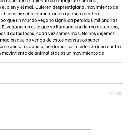
nen hace años haciendo un trabajo de hormiga, 
l bien y el mal. Quieren desprestigiar al movimiento de 
 discursos sobre alimentacion que son mentira, 
 porque un mundo vegano significa perdidas millonarias 
. El veganismo es lo que yo llamaria una forma autentica, 
somos 3 gatos locos, cada vez somos mas. No nos dejemos 
rmacion que no venga de estos monstruos super 
 como decia mi abuelo, perdamos los miedos de ir en contra 
un movimiento de animalistas es un movimiento de 