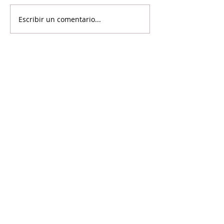
Escribir un comentario...
©2024 Voicot - Por la liberación animal