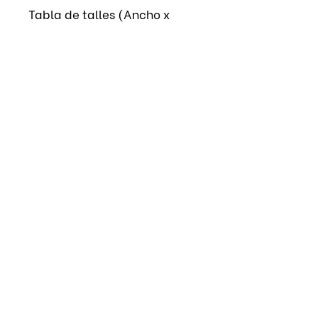
Tabla de talles (Ancho x
largo)
EXTRA CHICO (48 cm x 72
cm)
CHICO ( 49 cm x 74 cm)
MEDIANO (50 cm x 76 cm)
GRANDE ( 51 cm x 78 cm)
EXTRA GRANDE (52 cm x 80
cm)
EXTRA EXTRA GRANDE (53
cm x 80 cm)
EXTRA EXTRA EXTRA GRANDE
(54 cm x 81 cm)