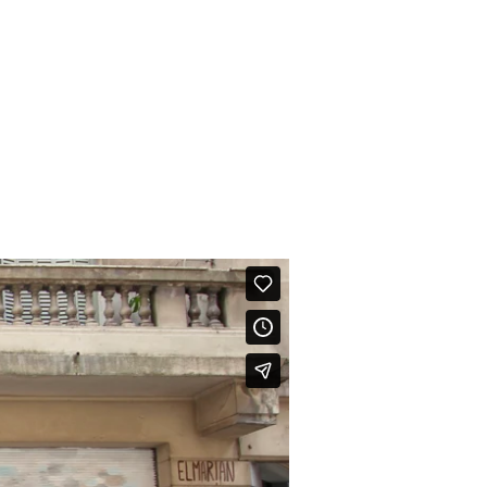
MENÚ
esión