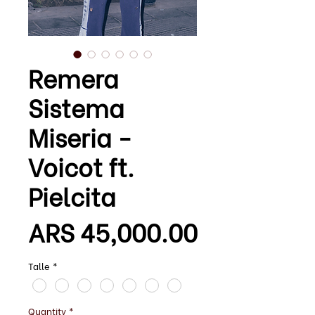
Remera
Sistema
Miseria -
Voicot ft.
Pielcita
Price
ARS 45,000.00
Talle
*
Quantity
*