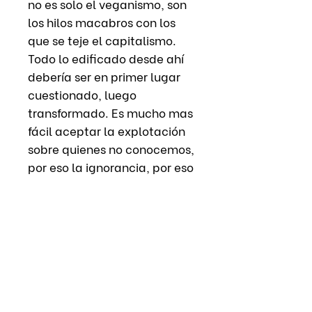
no es solo el veganismo, son
los hilos macabros con los
que se teje el capitalismo.
Todo lo edificado desde ahí
debería ser en primer lugar
cuestionado, luego
transformado. Es mucho mas
fácil aceptar la explotación
sobre quienes no conocemos,
por eso la ignorancia, por eso
la desinformación.
Hoy lanzamos este diseño,
sistema miseria, porque
creemos que tenemos que
empezar a cuestionar en
profundidad, porque
sentimos que otros sistemas