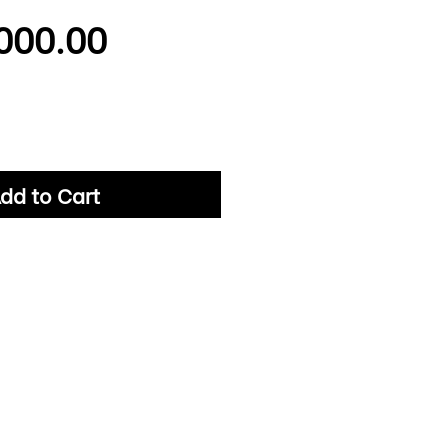
Price
000.00
dd to Cart