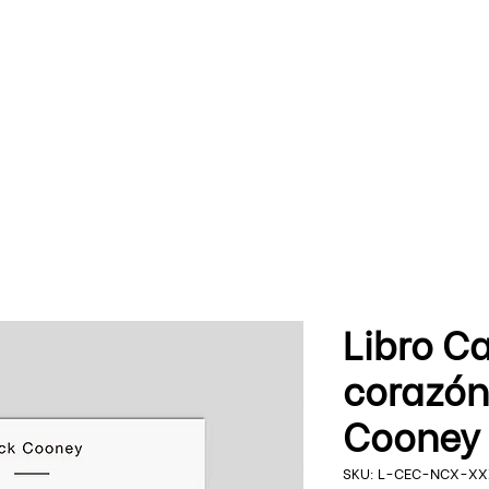
Lo
Libro C
corazón
Cooney
SKU: L-CEC-NCX-X