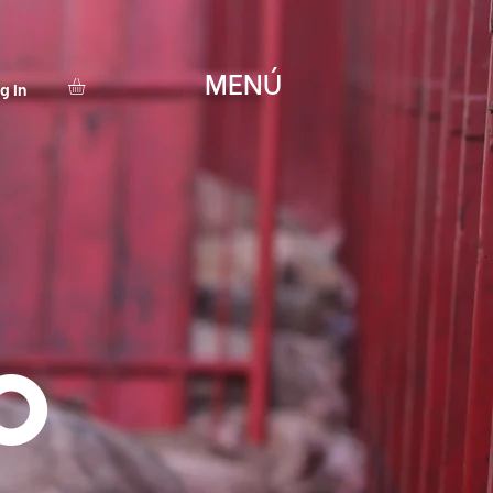
MENÚ
g In
o