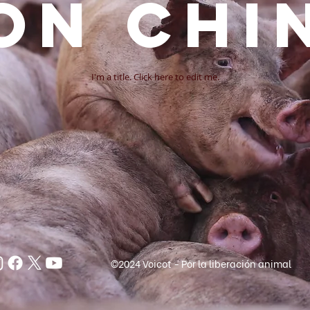
on chi
I'm a title. ​Click here to edit me.
©2024 Voicot - Por la liberación animal